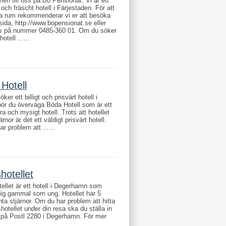
n till oss på Bo Pensionat. Vi är ett
och fräscht hotell i Färjestaden. För att
ra rum rekommenderar vi er att besöka
ida, http://www.bopensionat.se eller
ss på nummer 0485-360 01. Om du söker
hotell ......
Hotell
er ett billigt och prisvärt hotell i
bör du överväga Böda Hotell som är ett
bra och mysigt hotell. Trots att hotellet
ärnor är det ett väldigt prisvärt hotell.
r problem att ......
hotellet
ellet är ett hotell i Degerhamn som
ig gammal som ung. Hotellet har 5
änta stjärnor. Om du har problem att hitta
kshotellet under din resa ska du ställa in
på Postl 2280 i Degerhamn. För mer