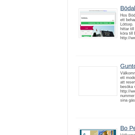
Böda
Hos Böd
ett beha
Löttorp. 
hittar t
köra til
http://w
Gunt
Välkomme
ett mode
att rese
besöka 
http://w
nummer 
sina gäst
Bo P