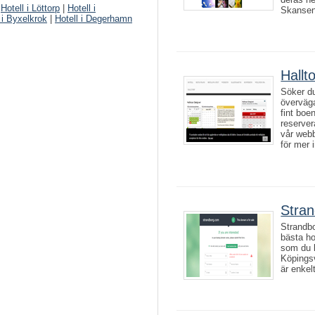
|
Hotell i Löttorp
|
Hotell i
Skansen 
 i Byxelkrok
|
Hotell i Degerhamn
Hallt
Söker du
överväga
fint boe
reserver
vår webb
för mer i
Stran
Strandbo
bästa ho
som du b
Köpingsv
är enkelt