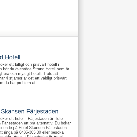
d Hotell
er ett billigt och prisvärt hotell i
m bör du överväga Strand Hotell som är
igt bra och mysigt hotell. Trots att
har 4 stjärnor är det ett väldigt prisvärt
Om du har problem att ......
 Skansen Färjestaden
ker ett hotell i Färjestaden är Hotel
Färjestaden ett bra alternativ. Du bokar
 boende på Hotel Skansen Färjestaden
t ringa på 0485-305 30 eller besöka
msida. Hotell i Färjestaden är Hotel