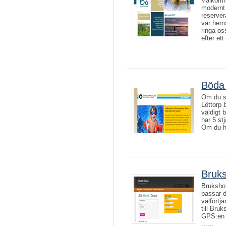
Välkomme
modernt 
reserve
vår hems
ringa o
efter ett 
Böda 
Om du sök
Löttorp 
väldigt 
har 5 stj
Om du ha
Bruks
Brukshot
passar d
välförtj
till Bru
GPS:en 
......