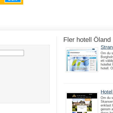
Fler hotell Öland
Stran
Om du sök
Borghol
ett väld
hotellet 
hotell. 
Hotel
Om du sö
Skansen 
enklast
genom at
deras he