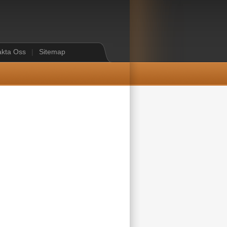
akta Oss
|
Sitemap